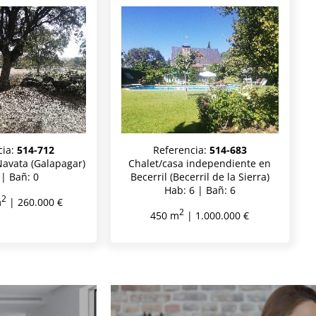
cia:
514-712
Referencia:
514-683
Navata (Galapagar)
Chalet/casa independiente en
 | Bañ: 0
Becerril (Becerril de la Sierra)
Hab: 6 | Bañ: 6
2
m
| 260.000 €
2
450 m
| 1.000.000 €