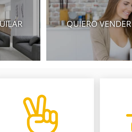
UILAR
QUIERO VENDER
compruébalo.
nuestr
a nuestros procedimientos,
asesores t
Te ahorramos tiempo y dinero gracias
Más de 22