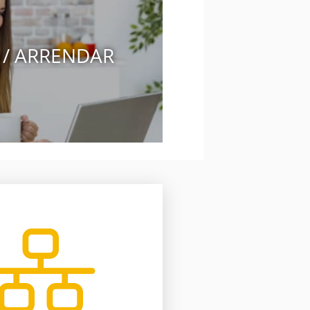
 / ARRENDAR
o software inmobiliario.
rabajando para ti gracias a
5 oficinas y más de 2050