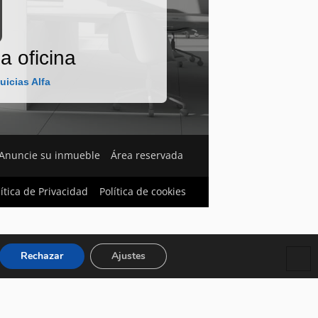
a oficina
uicias Alfa
Anuncie su inmueble
Área reservada
lítica de Privacidad
Política de cookies
Rechazar
Ajustes