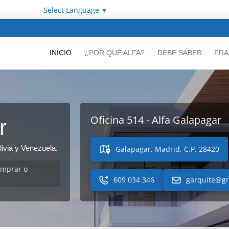
Select Language
▼
INICIO
¿POR QUÉ ALFA?
DEBE SABER
FRA
Oficina 514 - Alfa Galapagar
r
ivia y Venezuela.
Galapagar, Madrid, C.P. 28420
omprar o
609 034 346
garquite@g