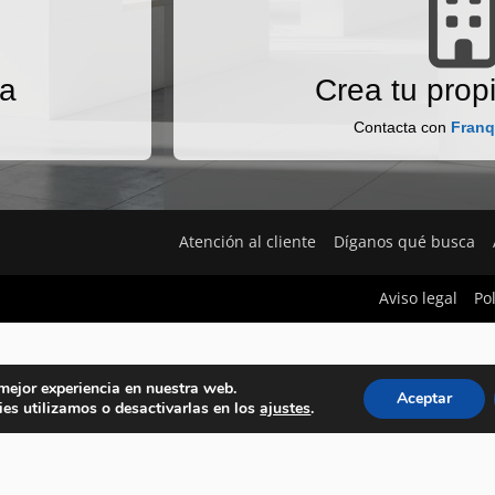
na
Crea tu propi
Contacta con
Franq
Atención al cliente
Díganos qué busca
Aviso legal
Po
 mejor experiencia en nuestra web.
Aceptar
es utilizamos o desactivarlas en los
ajustes
.