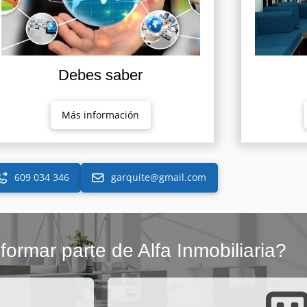
Debes saber
Más información
609 034 346
garquite@gmail.com
formar parte de Alfa Inmobiliaria?