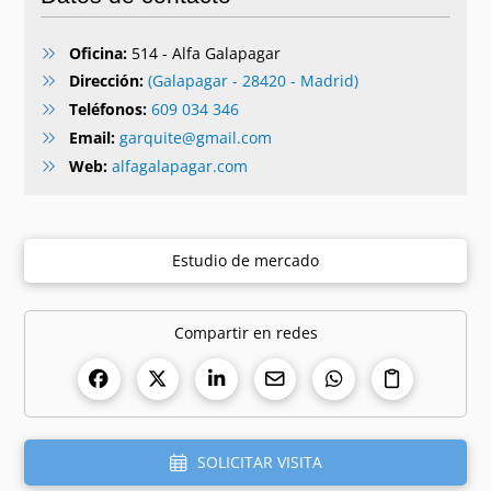
Oficina:
514 - Alfa Galapagar
Dirección:
(Galapagar - 28420 - Madrid)
Teléfonos:
609 034 346
Email:
garquite@gmail.com
Web:
alfagalapagar.com
Estudio de mercado
Compartir en redes
SOLICITAR VISITA