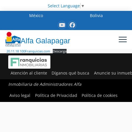
Select Language
▼
México
Bolivia
Alfa Galapagar
20.11.18 100Franquicias.com
Descarga
Atención al cliente
Díganos qué busca
Anuncie su inmueb
Inmobiliaria de Administradores Alfa
Aviso legal
Política de Privacidad
Política de cookies