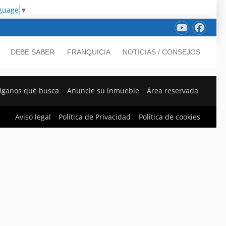
nguage
▼
DEBE SABER
FRANQUICIA
NOTICIAS / CONSEJOS
íganos qué busca
Anuncie su inmueble
Área reservada
Aviso legal
Política de Privacidad
Política de cookies