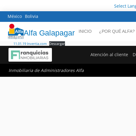
Select La
México
Bolivia
Alfa Galapagar
INICIO
¿POR QUÉ ALFA?
11.01.19 Invertia.com
Descargar
Atención al cliente
D
Inmobiliaria de Administradores Alfa