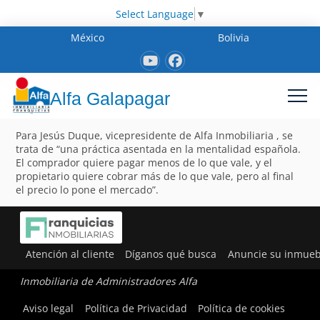
Select Language
▼
México
Bolivia
Alfa Galapagar
Para Jesús Duque, vicepresidente de Alfa Inmobiliaria , se
trata de “una práctica asentada en la mentalidad española.
El comprador quiere pagar menos de lo que vale, y el
propietario quiere cobrar más de lo que vale, pero al final
el precio lo pone el mercado”.
Atención al cliente
Díganos qué busca
Anuncie su inmueb
Inmobiliaria de Administradores Alfa
Aviso legal
Política de Privacidad
Política de cookies