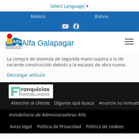
Select Language
▼
México
Bolivia
Alfa Galapagar
La compra de vivienda de segunda mano supera a la de
reciente construcción debido a la escasez de obra nueva.
Descargar artículo
Atención al cliente
Díganos qué busca
Anuncie su inmueb
Inmobiliaria de Administradores Alfa
Aviso legal
Política de Privacidad
Política de cookies