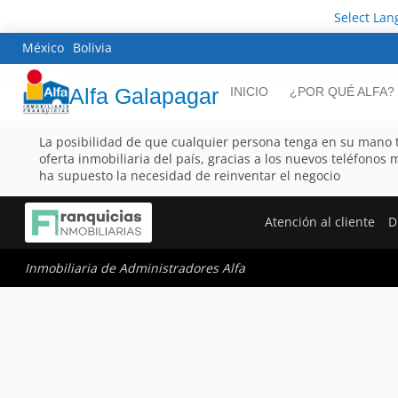
Select La
México
Bolivia
Alfa Galapagar
INICIO
¿POR QUÉ ALFA?
La posibilidad de que cualquier persona tenga en su mano 
oferta inmobiliaria del país, gracias a los nuevos teléfonos 
ha supuesto la necesidad de reinventar el negocio
Atención al cliente
D
Inmobiliaria de Administradores Alfa