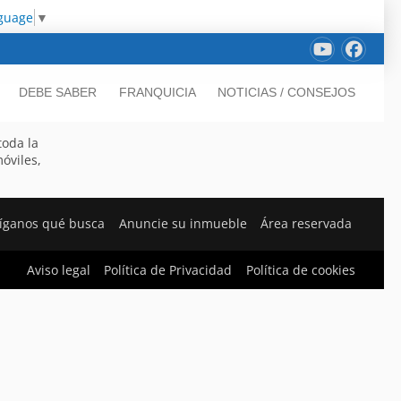
nguage
▼
DEBE SABER
FRANQUICIA
NOTICIAS / CONSEJOS
toda la
móviles,
íganos qué busca
Anuncie su inmueble
Área reservada
Aviso legal
Política de Privacidad
Política de cookies