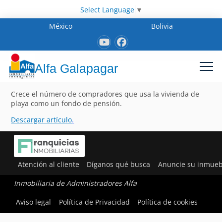
Select Language
▼
México
Bolivia
Alfa Galapagar
Crece el número de compradores que usa la vivienda de
playa como un fondo de pensión.
Descargar artículo
.
Atención al cliente
Díganos qué busca
Anuncie su inmueb
Inmobiliaria de Administradores Alfa
Aviso legal
Política de Privacidad
Política de cookies