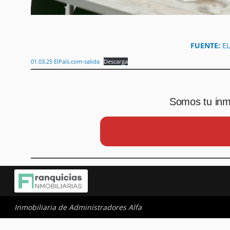
FUENTE:
E
01.03.25 ElPaís.com-salida
Descarga
Somos tu inmo
Inmobiliaria de Administradores Alfa