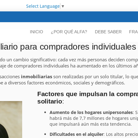
Select Language
▼
INICIO
¿POR QUÉ ALFA?
DEBE SABER
FRA
iario para compradores individuales
o un cambio significativo: cada vez más personas deciden compr
ntaje de compradores individuales ha aumentado en los últimos a
nsacciones
inmobiliarias
son realizadas por un solo titular, lo q
 a diversos factores económicos, sociales y demográficos.
Factores que impulsan la compra
solitario
:
Aumento de los hogares unipersonales
: 
habrá más de 7,7 millones de hogares uni
que impulsará aún más esta tendencia.
Dificultades en el alquiler
: Los altos preci