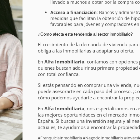
llevado a muchos a optar por la compra co
Acceso a financiación
: Bancos y administ
medidas que facilitan la obtención de hip
favorables para jóvenes y compradores en s
¿Cómo afecta esta tendencia al sector inmobiliario?
El crecimiento de la demanda de vivienda para
obliga a las inmobiliarias a adaptar su oferta.
En
Alfa Inmobiliaria
, contamos con opciones 
quienes buscan adquirir su primera propiedad o
con total confianza.
Si estás pensando en comprar una vivienda, nu
puede asesorarte en cada paso del proceso. ¡C
cómo podemos ayudarte a encontrar la propieda
En
Alfa Inmobiliaria
, nos especializamos en a
las mejores oportunidades en el mercado inmobi
España. Si buscas una inversión segura y alinea
actuales, te ayudamos a encontrar la propiedad 
#FranquiciaInmobiliaria #NegocioInmobiliario #Inver