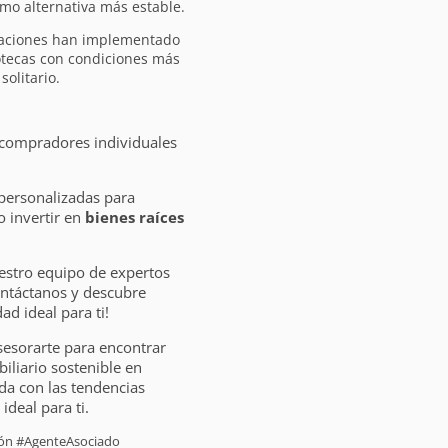
mo alternativa más estable.
raciones han implementado
otecas con condiciones más
olitario.
 compradores individuales
personalizadas para
 invertir en
bienes raíces
estro equipo de expertos
ontáctanos y descubre
d ideal para ti!
sesorarte para encontrar
liario sostenible en
da con las tendencias
ideal para ti.
sión #AgenteAsociado