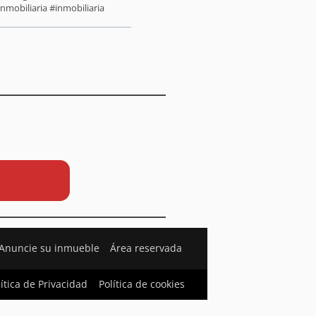
nmobiliaria #inmobiliaria
Anuncie su inmueble
Área reservada
lítica de Privacidad
Política de cookies