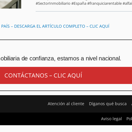
#SectorInmobiliario #España #franquiciarentable #alfai
L PAÍS – DESCARGA EL ARTÍCULO COMPLETO – CLIC AQUÍ
biliaria de confianza, estamos a nivel nacional.
CONTÁCTANOS – CLIC AQUÍ
Atención al cliente
Díganos qué busca
Aviso legal
Po