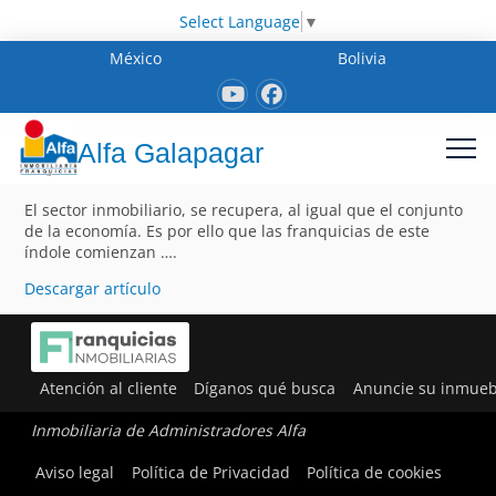
Select Language
▼
México
Bolivia
Alfa Galapagar
El sector inmobiliario, se recupera, al igual que el conjunto
de la economía. Es por ello que las franquicias de este
índole comienzan ….
Descargar artículo
Atención al cliente
Díganos qué busca
Anuncie su inmueb
Inmobiliaria de Administradores Alfa
Aviso legal
Política de Privacidad
Política de cookies