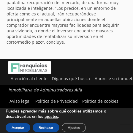
paulatina recuperación del mercado, de una forma muy
localizada e inteligente. “Los precios, en un entorno de
oferta como es el actual, irán recuperándose
principalmente en aquellas ubicaciones donde el
comprador encuentre mayores facilidades para adquirir
una vivienda, o donde el inversor encuentre mayores
oportunidades de rentabilizar su inversión en el
corto/medio plazo”, concluye.
Atención al cliente
Díganos qué busca
Anuncie su inmueb
Inmobiliaria de Administradores Alfa
Utilizamos cookies para ofrecerte la mejor experiencia en
Aviso legal
Política de Privacidad
Política de cookies
nuestra web.
Puedes aprender más sobre qué cookies utilizamos o
desactivarlas en los
ajustes
.
Aceptar
Rechazar
Ajustes