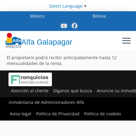
Select Language
▼
México
Bolivia
Alfa Galapagar
El propietario podrá recibir anticipadamente hasta 12
mensualidades de la renta.
Atención al cliente
Díganos qué busca
Anuncie su inmueb
Inmobiliaria de Administradores Alfa
Aviso legal
Política de Privacidad
Política de cookies