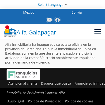
Select Language
▼
México
Bolivia
Alfa Galapagar
Alfa Inmobiliaria ha inaugurado su octava oficina en la
provincia de Barcelona. La nueva inmobiliaria se ubica en
Badalona, zona en la que durante el pasado ejercicio la
actividad de la compañía creció notablemente impulsada
por la demanda de vivienda.
Atención al cliente
Díganos qué busca
Anuncie su inmueb
Inmobiliaria de Administradores Alfa
Aviso legal
Política de Privacidad
Política de cookies