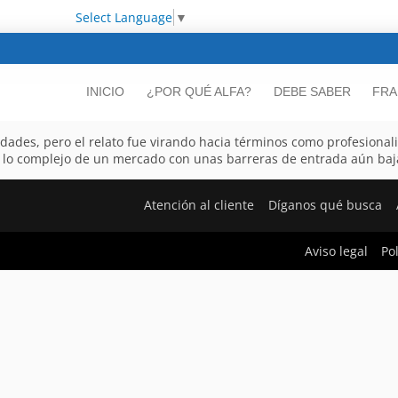
Select Language
▼
INICIO
¿POR QUÉ ALFA?
DEBE SABER
FRA
dades, pero el relato fue virando hacia términos como profesionali
ota lo complejo de un mercado con unas barreras de entrada aún baj
Atención al cliente
Díganos qué busca
Aviso legal
Po