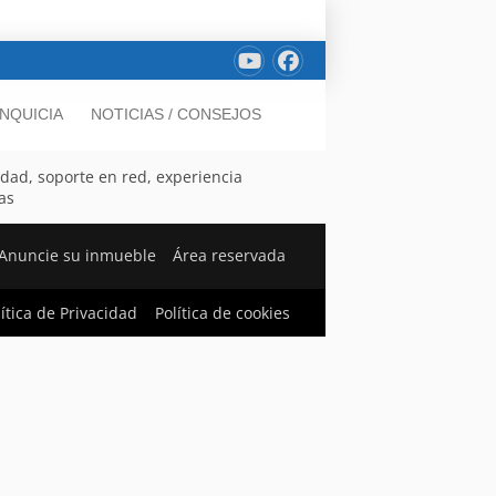
NQUICIA
NOTICIAS / CONSEJOS
dad, soporte en red, experiencia
as
Anuncie su inmueble
Área reservada
lítica de Privacidad
Política de cookies