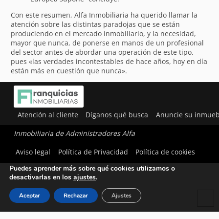
Con este resumen, Alfa Inmobiliaria ha querido llamar la
atención sobre las distintas paradojas que se están
produciendo en el mercado inmobiliario, y la necesidad,
mayor que nunca, de ponerse en manos de un profesional
del sector antes de abordar una operación de este tipo,
pues «las verdades incontestables de hace años, hoy en día
están más en cuestión que nunca».
Atención al cliente
Díganos qué busca
Anuncie su inmueb
Inmobiliaria de Administradores Alfa
Utilizamos cookies para ofrecerte la mejor experiencia en
Aviso legal
Política de Privacidad
Política de cookies
nuestra web.
Puedes aprender más sobre qué cookies utilizamos o
desactivarlas en los
ajustes
.
Aceptar
Rechazar
Ajustes