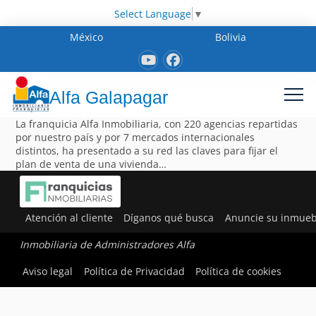
Select Language
▼
México
Bolivia
Alfa Galapagar
La franquicia Alfa Inmobiliaria, con 220 agencias repartidas
por nuestro país y por 7 mercados internacionales
distintos, ha presentado a su red las claves para fijar el
plan de venta de una vivienda…
Atención al cliente
Díganos qué busca
Anuncie su inmueb
Inmobiliaria de Administradores Alfa
Aviso legal
Política de Privacidad
Política de cookies