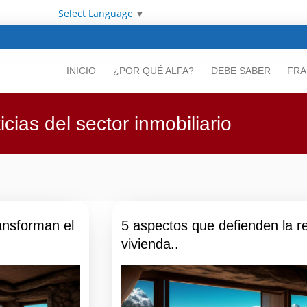
Select Language
▼
INICIO
¿POR QUÉ ALFA?
DEBE SABER
FRA
icias del sector inmobiliario
ransforman el
5 aspectos que defienden la re
vivienda..