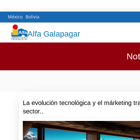
México
Bolivia
Alfa Galapagar
Not
La evolución tecnológica y el márketing t
sector..